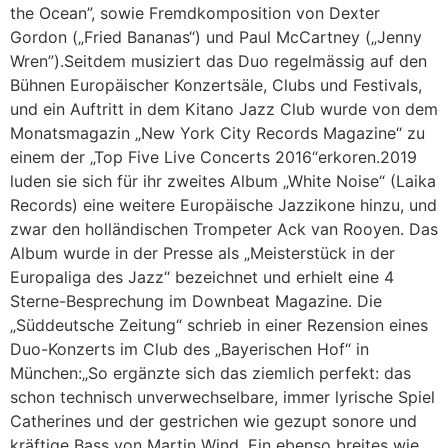
the Ocean”, sowie Fremdkomposition von Dexter
Gordon („Fried Bananas“) und Paul McCartney („Jenny
Wren”).Seitdem musiziert das Duo regelmässig auf den
Bühnen Europäischer Konzertsäle, Clubs und Festivals,
und ein Auftritt in dem Kitano Jazz Club wurde von dem
Monatsmagazin „New York City Records Magazine“ zu
einem der „Top Five Live Concerts 2016“erkoren.2019
luden sie sich für ihr zweites Album „White Noise“ (Laika
Records) eine weitere Europäische Jazzikone hinzu, und
zwar den holländischen Trompeter Ack van Rooyen. Das
Album wurde in der Presse als „Meisterstück in der
Europaliga des Jazz“ bezeichnet und erhielt eine 4
Sterne-Besprechung im Downbeat Magazine. Die
„Süddeutsche Zeitung“ schrieb in einer Rezension eines
Duo-Konzerts im Club des „Bayerischen Hof“ in
München:„So ergänzte sich das ziemlich perfekt: das
schon technisch unverwechselbare, immer lyrische Spiel
Catherines und der gestrichen wie gezupt sonore und
kräftige Bass von Martin Wind. Ein ebenso breites wie