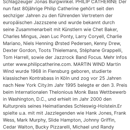
Schlagzeuger Jonas Burgwinkel. PHILIP CATHERINE Der
nun fast 80jährige Philip Catherine gehört seit den
sechziger Jahren zu den führenden Vertretern der
europäischen Jazzszene und wurde bekannt durch
seine Zusammenarbeit mit Künstlern wie Chet Baker,
Charles Mingus, Jean Luc Ponty, Larry Coryell, Charlie
Mariano, Niels Henning Ørsted Pedersen, Kenny Drew,
Dexter Gordon, Toots Thielemans, Stéphane Grappelli,
Tom Harrell, sowie der Jazzrock Band Focus. Mehr Infos
unter www.philipcatherine.com. MARTIN WIND Martin
Wind wurde 1968 in Flensburg geboren, studierte
klassischen Kontrabass in Köln und zog vor 25 Jahren
nach New York City.Im Jahr 1995 belegte er den 3. Preis
beim Internationalen Thelonious Monk Bass Wettbewerb
in Washington, D.C., und erhielt im Jahr 2000 den
Kulturpreis seines Heimatlandes Schleswig-Holstein.Er
spielte u.a. mit mit Jazzlegenden wie Hank Jones, Frank
Wess, Mark Murphy, Slide Hampton, Johnny Griffin,
Cedar Walton, Bucky Pizzarelli, Michael und Randy