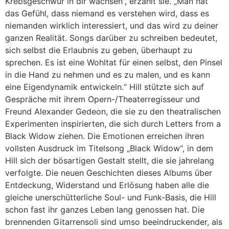
Krebsgeschwür in dir wachsen“, erzählt sie. „Man hat
das Gefühl, dass niemand es verstehen wird, dass es
niemanden wirklich interessiert, und das wird zu deiner
ganzen Realität. Songs darüber zu schreiben bedeutet,
sich selbst die Erlaubnis zu geben, überhaupt zu
sprechen. Es ist eine Wohltat für einen selbst, den Pinsel
in die Hand zu nehmen und es zu malen, und es kann
eine Eigendynamik entwickeln.“ Hill stützte sich auf
Gespräche mit ihrem Opern-/Theaterregisseur und
Freund Alexander Gedeon, die sie zu den theatralischen
Experimenten inspirierten, die sich durch Letters from a
Black Widow ziehen. Die Emotionen erreichen ihren
vollsten Ausdruck im Titelsong „Black Widow“, in dem
Hill sich der bösartigen Gestalt stellt, die sie jahrelang
verfolgte. Die neuen Geschichten dieses Albums über
Entdeckung, Widerstand und Erlösung haben alle die
gleiche unerschütterliche Soul- und Funk-Basis, die Hill
schon fast ihr ganzes Leben lang genossen hat. Die
brennenden Gitarrensoli sind umso beeindruckender, als