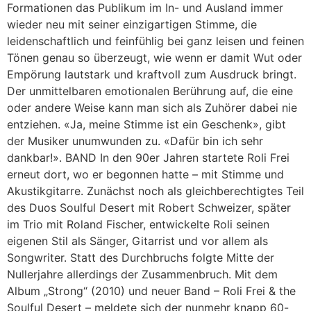
Formationen das Publikum im In- und Ausland immer
wieder neu mit seiner einzigartigen Stimme, die
leidenschaftlich und feinfühlig bei ganz leisen und feinen
Tönen genau so überzeugt, wie wenn er damit Wut oder
Empörung lautstark und kraftvoll zum Ausdruck bringt.
Der unmittelbaren emotionalen Berührung auf, die eine
oder andere Weise kann man sich als Zuhörer dabei nie
entziehen. «Ja, meine Stimme ist ein Geschenk», gibt
der Musiker unumwunden zu. «Dafür bin ich sehr
dankbar!». BAND In den 90er Jahren startete Roli Frei
erneut dort, wo er begonnen hatte – mit Stimme und
Akustikgitarre. Zunächst noch als gleichberechtigtes Teil
des Duos Soulful Desert mit Robert Schweizer, später
im Trio mit Roland Fischer, entwickelte Roli seinen
eigenen Stil als Sänger, Gitarrist und vor allem als
Songwriter. Statt des Durchbruchs folgte Mitte der
Nullerjahre allerdings der Zusammenbruch. Mit dem
Album „Strong“ (2010) und neuer Band – Roli Frei & the
Soulful Desert – meldete sich der nunmehr knapp 60-