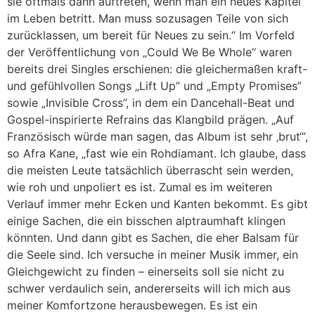
sie oftmals dann auftreten, wenn man ein neues Kapitel
im Leben betritt. Man muss sozusagen Teile von sich
zurücklassen, um bereit für Neues zu sein.“ Im Vorfeld
der Veröffentlichung von „Could We Be Whole“ waren
bereits drei Singles erschienen: die gleichermaßen kraft-
und gefühlvollen Songs „Lift Up” und „Empty Promises”
sowie „Invisible Cross”, in dem ein Dancehall-Beat und
Gospel-inspirierte Refrains das Klangbild prägen. „Auf
Französisch würde man sagen, das Album ist sehr ‚brut‘“,
so Afra Kane, „fast wie ein Rohdiamant. Ich glaube, dass
die meisten Leute tatsächlich überrascht sein werden,
wie roh und unpoliert es ist. Zumal es im weiteren
Verlauf immer mehr Ecken und Kanten bekommt. Es gibt
einige Sachen, die ein bisschen alptraumhaft klingen
könnten. Und dann gibt es Sachen, die eher Balsam für
die Seele sind. Ich versuche in meiner Musik immer, ein
Gleichgewicht zu finden – einerseits soll sie nicht zu
schwer verdaulich sein, andererseits will ich mich aus
meiner Komfortzone herausbewegen. Es ist ein