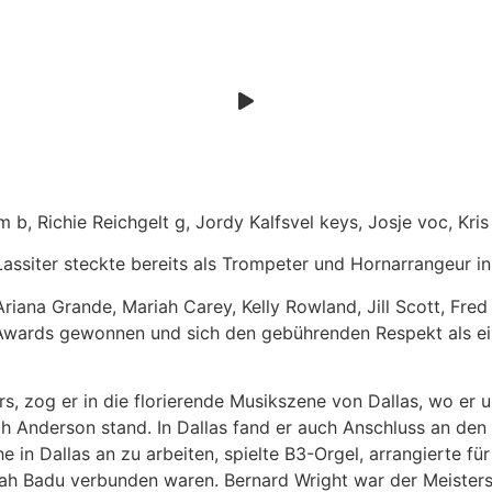
 b, Richie Reichgelt g, Jordy Kalfsvel keys, Josje voc, Kris
 Lassiter steckte bereits als Trompeter und Hornarrangeur i
 Ariana Grande, Mariah Carey, Kelly Rowland, Jill Scott, Fr
 Awards gewonnen und sich den gebührenden Respekt als ei
rs, zog er in die florierende Musikszene von Dallas, wo e
 Anderson stand. In Dallas fand er auch Anschluss an den
che in Dallas an zu arbeiten, spielte B3-Orgel, arrangierte f
kah Badu verbunden waren. Bernard Wright war der Meistersen